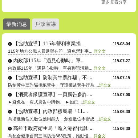
更多 影音分享
最新消息
戶政宣導
【協助宣導】115年營利事業捐....
115-08-04
115年地方公職人員選舉在即，避免營利事....
詳全文
內政部115年「遇見心動時」單....
115-07-27
內政部115年「遇見心動時」單身聯誼活動....
詳全文
【協助宣導】防制黃牛票詐騙，不....
115-07-15
防制黃牛票詐騙拒絕黃牛・守護權益黃牛行為....
詳全文
【消費者保護宣導】一頁廣告多詐....
115-07-06
►避免在一頁式廣告中購物。 ►如已....
詳全文
【協助宣導】內政部移民署「11....
115-06-30
為增進新住民數位應用能力，創造數位學習成....
詳全文
高雄市政府衛生局「進入港都代謝....
115-06-30
為配合健康台灣三高防治888政策，推動慢....
詳全文