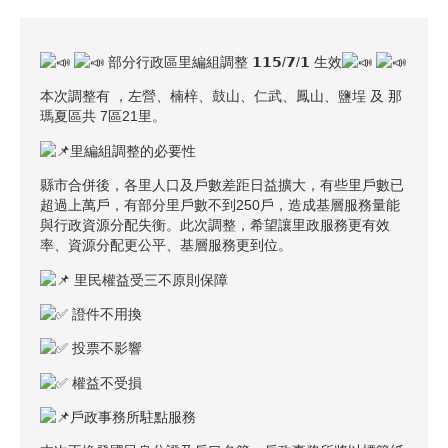
部分行政區里編組調整 𝟭𝟭𝟱/𝟳/𝟭 生效
本次調整有 ，左營、楠梓、鼓山、仁武、鳳山、鹽埕 及 那
瑪夏區共 7區21里。
里編組調整的必要性
縣市合併後，各里人口及戶數差距日益擴大，有些里戶數已
超過上萬戶，有部分里戶數不到250戶，造成基層服務量能
與行政資源分配失衡。此次調整，希望讓里政服務更有效
率、資源分配更公平、基層服務更到位。
里民權益受三不原則保障
證件不用換
投票不影響
權益不受損
戶政事務所駐點服務