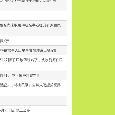
權益受三不原則保障-證件不用換、投票不影
惟姓名尚未取用傳統名字或從具有原住民
資!!
得依當事人出境事實辦理遷出登記!!
文字並列原住民族傳統名字，或改從原住民
則， 並正確戶籍資料!!
登記」，得由民眾以自然人憑證於網路
月29日起修正公布