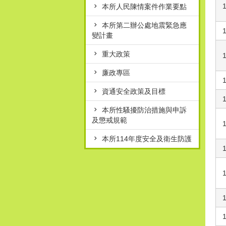
1
本所人民陳情案件作業要點
本所第二辦公處地震緊急應
1
變計畫
重大政策
1
廉政專區
1
資通安全政策及目標
1
本所性騷擾防治措施與申訴
及懲戒規範
1
本所114年度安全及衛生防護
1
1
1
1