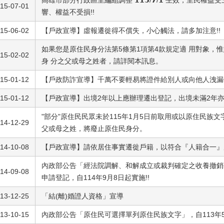
高雄市部分行政區里編組調整 𝟭𝟭𝟱/𝟳/𝟭 生效，里民
15-07-01
響、權益不受損!!
15-06-02
【戶政宣導】虛報遷徙得不償失，小心觸法，請多加注意!!
如果您是原住民身分法第5條第1項第4款規定適 用對象，
15-02-02
身 分之父或母之姓者，請詳閱本訊息。
15-01-12
【戶政防詐宣導】千萬不要輕易將證件給別人或向他人洩漏個
15-01-12
【戶政宣導】出境2年以上應辦理遷出登記，出境未滿2年亦
"部分"原住民民眾未於115年1月5日前取用或以原住民族
14-12-29
父或母之姓，將廢止原住民身分。
14-10-08
【戶政宣導】請依居住事實遷徙戶籍，以符合『人籍合一』原
內政部公告「經法院調解、和解成立或裁判確定之收養撤銷
14-09-08
申請登記，自114年9月8日起實施!!
13-12-25
「結(離)婚證人資格」宣導
13-10-15
內政部公告「原住民可選擇單列原住民族文字」，自113年5