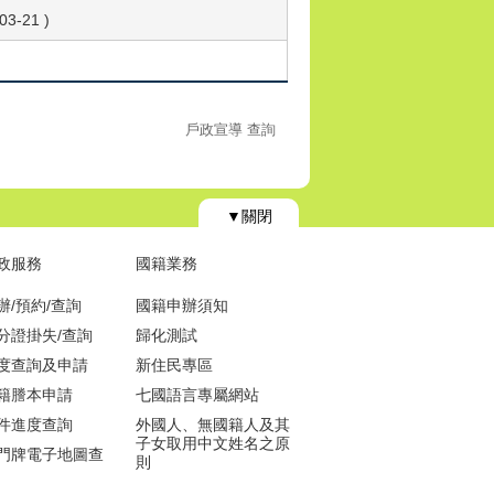
-21 )
戶政宣導 查詢
▼關閉
政服務
國籍業務
辦/預約/查詢
國籍申辦須知
分證掛失/查詢
歸化測試
度查詢及申請
新住民專區
籍謄本申請
七國語言專屬網站
件進度查詢
外國人、無國籍人及其
子女取用中文姓名之原
門牌電子地圖查
則