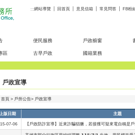
網站導覽
回首頁
意見信箱
常見問答
FB粉
:::
告
便民服務
戶政櫥窗
專區
古早戶政
國籍業務
戶政宣導
首頁
戶所公告
戶政宣導
上版日期
主題
15-07-06
【戶政防詐宣導】近來詐騙猖獗，若接獲可疑來電自稱是戶